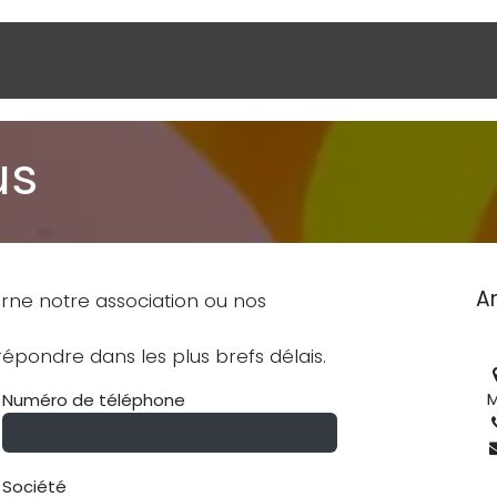
stations
Nos outils pédagogiques
Notre label "G
us
A
rne notre association ou nos
épondre dans les plus brefs délais.
M
Numéro de téléphone
Société