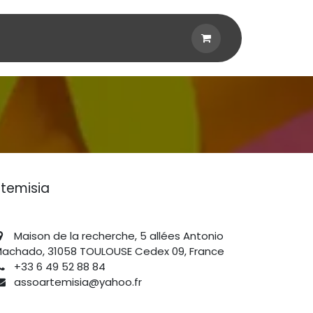
randir sans stéréotypes"
À propos de nous
Év
rtemisia
Maison de la recherche, 5 allées Antonio
achado, 31058 TOULOUSE Cedex 09, France
+33 6 49 52 88 84
assoartemisia@yahoo.fr